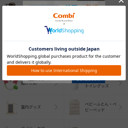
ベビーカー
チャイルドシート
ベビーラック＆
抱っこひも
ベビーチェア
（子守帯）
哺乳びん関連
おしゃぶり
グッズ
おむつ・
歯がため
トイレグッズ
ベビーふとん・ベ
室内グッズ
ビーベッド