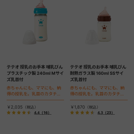
テテオ 授乳のお手本 哺乳びん
テテオ 授乳のお手本 哺乳びん
プラスチック製 240ml Mサイ
耐熱ガラス製 160ml SSサイ
ズ乳首付
ズ乳首付
赤ちゃんにも、ママにも、納
赤ちゃんにも、ママにも、納
得の授乳を。乳首のカタチと
得の授乳を。乳首のカタチと
サイズにこだわりました。軽
サイズにこだわりました。匂
くて持ち運びに便利なプラス
いや傷がつきにくく、丈夫な
￥2,035
￥1,870
チックボトルが登場。
耐熱ガラス製の哺乳びん。
4.4
（16）
4.3
（23）
240ml。
160ml。