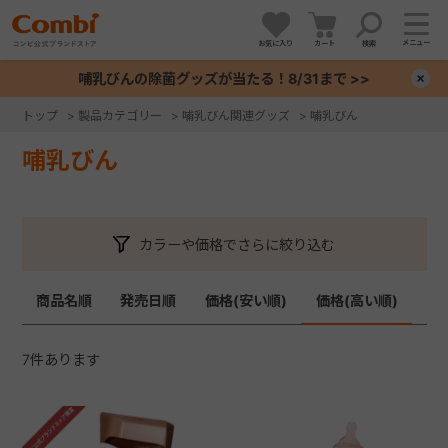
メニュー
お気に入り
カート
検索
哺乳びんの除菌グッズが当たる！8/31まで >>
×
トップ
>
製品カテゴリー
>
哺乳びん関連グッズ
>
哺乳びん
+
哺乳びん
+
カラーや価格でさらに絞り込む
+
商品名順
発売日順
価格(安い順)
価格(高い順)
+
7
件あります