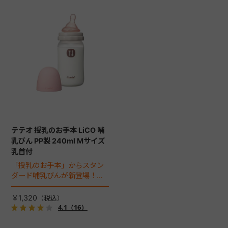
テテオ 授乳のお手本 LiCO 哺
乳びん PP製 240ml Mサイズ
乳首付
「授乳のお手本」からスタン
ダード哺乳びんが新登場！お
でかけにも軽くて便利なプラ
スチック製240mlボトル。
￥1,320
4.1
（16）