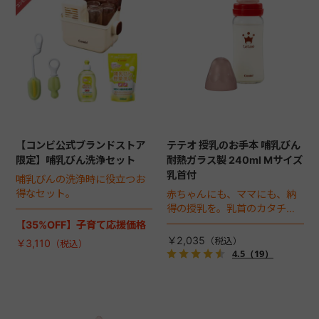
+
+
【コンビ公式ブランドストア
テテオ 授乳のお手本 哺乳びん
限定】哺乳びん洗浄セット
耐熱ガラス製 240ml Mサイズ
乳首付
哺乳びんの洗浄時に役立つお
得なセット。
赤ちゃんにも、ママにも、納
得の授乳を。乳首のカタチと
サイズにこだわりました。匂
【35%OFF】子育て応援価格
いや傷がつきにくく、丈夫な
￥2,035
￥3,110
耐熱ガラス製の哺乳びん。
4.5
（19）
240ml。