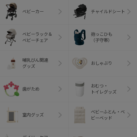
ベビーカー
チャイルドシート
ベビーラック＆
抱っこひも
ベビーチェア
（子守帯）
哺乳びん関連
おしゃぶり
グッズ
おむつ・
歯がため
トイレグッズ
ベビーふとん・ベ
室内グッズ
ビーベッド