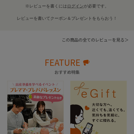
※レビューを書くには
ログイン
が必要です。
レビューを書いてクーポン＆プレゼントをもらおう！
この商品の全てのレビューを見る＞
FEATURE
おすすめ特集