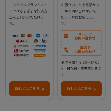
コンビ公式ブランドスト
お困りのことを電話かメ
アではさまざまな決済方
ールで問い合わせ。親
法をご利用いただけま
切、丁寧にお応えしま
す。
す。
メールで
お問い合わせ
電話で
お問い合わせ
受付時間： 9:30～17:00
※土日祝日・年末年始を除
く
詳しくはこちら
詳しくはこちら