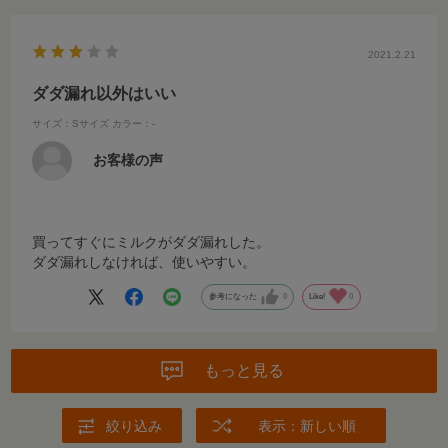
2021.2.21
ダダ漏れ以外はいい
サイズ：Sサイズ
カラー：-
お客様の声
買ってすぐにミルクがダダ漏れした。
ダダ漏れしなければ、使いやすい。
参考になった
0
Like!
0
もっと見る
絞り込み
表示：新しい順