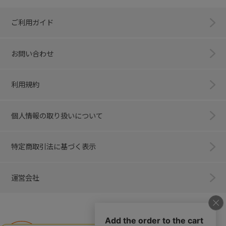
ご利用ガイド
お問い合わせ
利用規約
個人情報の取り扱いについて
特定商取引法に基づく表示
運営会社