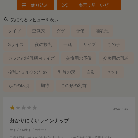
絞り込み
表示：新しい順
気になるレビューを表示
タイプ
空気穴
ダダ
予備
哺乳瓶
Sサイズ
夜の授乳
一緒
サイズ
この子
ガラスの哺乳瓶Mサイズ
交換用の予備
交換用の乳首
搾乳とミルクのため
乳首の形
自動
セット
ものの区別
期待
この形の乳首
2025.4.15
分かりにくいラインナップ
サイズ：Mサイズ
カラー：-
ご購入時のお子さまの月齢
:0～3カ月頃
お子さまのご利用時期
:ねんね