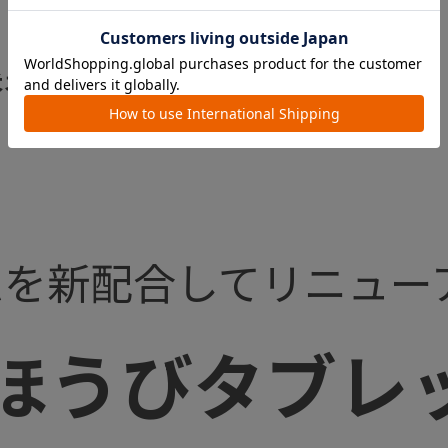
考：1才半頃～）
ムを新配合してリニュー
ほうびタブレッ