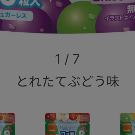
1
/
7
とれたてぶどう味