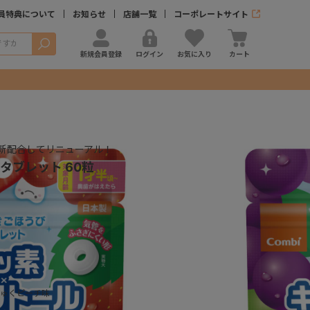
員特典について
お知らせ
店舗一覧
コーポレートサイト
検索
新規会員登録
ログイン
お気に入り
カート
新配合してリニューアル！
タブレット 60粒
登録する
ゅくピーチ味