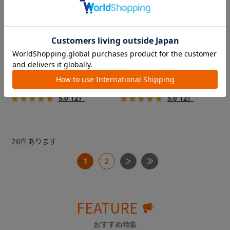
コムペット ミリミリライト ア
コムペット ミリミリライト ア
ルファ
ルファ
新色登場！幌はファスナー式
新色登場！幌はファスナー式
でラクラク開閉でき、ワンち
でラクラク開閉でき、ワンち
ゃんやネコちゃんの抜け出し
ゃんやネコちゃんの抜け出し
を防止！キャリー部前面にメ
を防止！キャリー部前面にメ
￥39,600
￥39,600
ッシュがプラスされた通気性
ッシュがプラスされた通気性
5.0
（2）
5.0
（2）
抜群の「ミリミリライト」シ
抜群の「ミリミリライト」シ
リーズです。
リーズです。
26
件あります
1
2
FEATURE
おすすめ特集