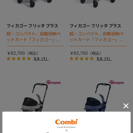
フィカゴー フリッタ プラス
フィカゴー フリッタ プラス
超・コンパクト、自動収納ペ
超・コンパクト、自動収納ペ
ットカート「フィカゴー」に
ットカート「フィカゴー」に
キャビン着脱タイプが新登
キャビン着脱タイプが新登
場！
場！
￥62,700
￥62,700
5.0
（1）
5.0
（1）