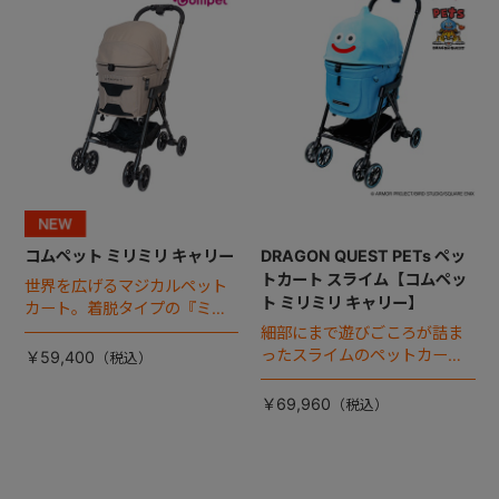
コムペット ミリミリ キャリー
DRAGON QUEST PETs ペッ
トカート スライム【コムペッ
世界を広げるマジカルペット
ト ミリミリ キャリー】
カート。着脱タイプの『ミリ
ミリ キャリー』 からアースカ
細部にまで遊びごころが詰ま
ラーが登場！
ったスライムのペットカー
￥59,400
ト。
￥69,960