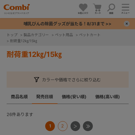
メニュー
お気に入り
カート
検索
哺乳びんの除菌グッズが当たる！8/31まで >>
×
トップ
>
製品カテゴリー
>
ペット用品
>
ペットカート
>
耐荷重12㎏/15㎏
+
耐荷重12㎏/15㎏
+
+
カラーや価格でさらに絞り込む
+
商品名順
発売日順
価格(安い順)
価格(高い順)
26
件あります
1
2