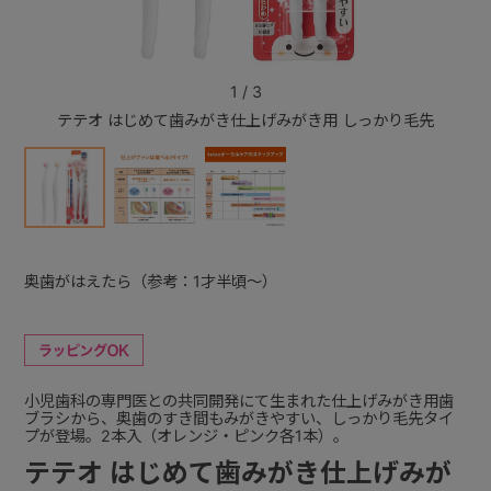
+
1
/
3
テテオ はじめて歯みがき仕上げみがき用 しっかり毛先
テテオ
+
奥歯がはえたら（参考：1才半頃～）
小児歯科の専門医との共同開発にて生まれた仕上げみがき用歯
ブラシから、奥歯のすき間もみがきやすい、しっかり毛先タイ
プが登場。2本入（オレンジ・ピンク各1本）。
テテオ はじめて歯みがき仕上げみが