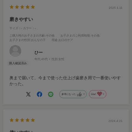
2025.1.11
磨きやすい
サイズ：-
カラー：-
ご購入時のお子さまの月齢
:その他
お子さまのご利用時期
:その他
お子さまの性別
:おんなの子
用途
:お口のケア
ひー
年代:
40代
性別:
女性
奥まで届いて、今まで使った仕上げ歯磨き用で一番使いやす
かった。
参考になった
0
Like!
0
2024.4.21