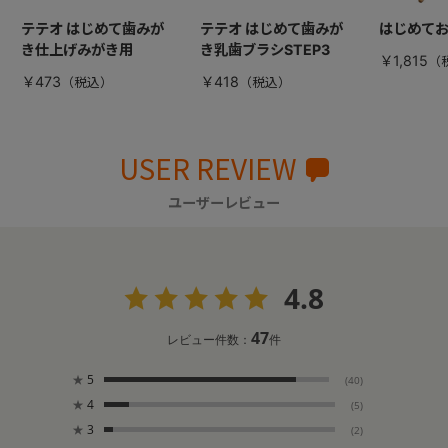
テテオ はじめて歯みが
テテオ はじめて歯みが
はじめてお
き仕上げみがき用
き乳歯ブラシSTEP3
￥1,815
￥473
￥418
USER REVIEW
ユーザーレビュー
4.8
47
レビュー件数：
件
★
5
(40)
★
4
(5)
★
3
(2)