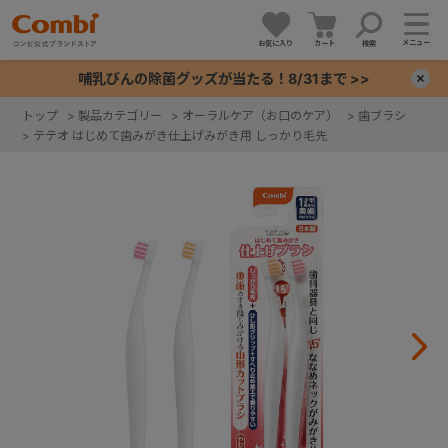
メニュー
お気に入り
カート
検索
哺乳びんの除菌グッズが当たる！8/31まで >>
×
トップ
>
製品カテゴリー
>
オーラルケア（お口のケア）
>
歯ブラシ
>
テテオ はじめて歯みがき仕上げみがき用 しっかり毛先
+
+
+
+