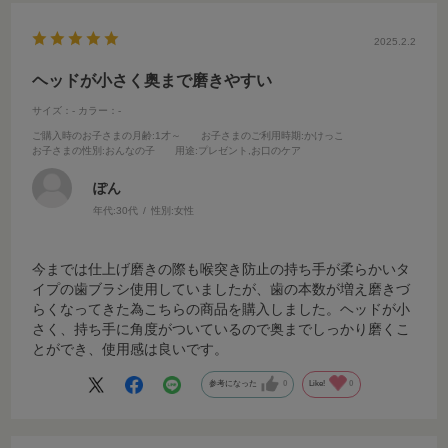
2025.2.2
ヘッドが小さく奥まで磨きやすい
サイズ：-
カラー：-
ご購入時のお子さまの月齢
:1才～
お子さまのご利用時期
:かけっこ
お子さまの性別
:おんなの子
用途
:プレゼント,お口のケア
ぽん
年代:
30代
性別:
女性
今までは仕上げ磨きの際も喉突き防止の持ち手が柔らかいタ
イプの歯ブラシ使用していましたが、歯の本数が増え磨きづ
らくなってきた為こちらの商品を購入しました。ヘッドが小
さく、持ち手に角度がついているので奥までしっかり磨くこ
とができ、使用感は良いです。
参考になった
0
Like!
0