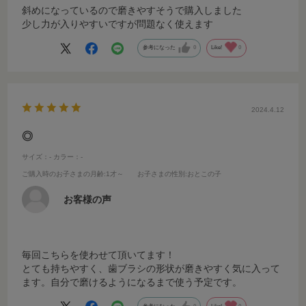
斜めになっているので磨きやすそうで購入しました
少し力が入りやすいですが問題なく使えます
参考になった
0
Like!
0
2024.4.12
◎
サイズ：-
カラー：-
ご購入時のお子さまの月齢
:1才～
お子さまの性別
:おとこの子
お客様の声
毎回こちらを使わせて頂いてます！
とても持ちやすく、歯ブラシの形状が磨きやすく気に入って
ます。自分で磨けるようになるまで使う予定です。