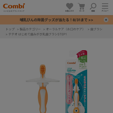
メニュー
お気に入り
カート
検索
哺乳びんの除菌グッズが当たる！8/31まで >>
×
トップ
>
製品カテゴリー
>
オーラルケア（お口のケア）
>
歯ブラシ
>
テテオ はじめて歯みがき乳歯ブラシSTEP1
+
+
+
+