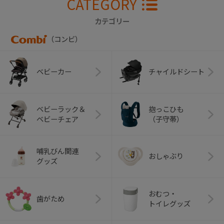
CATEGORY
カテゴリー
（コンビ）
ベビーカー
チャイルドシート
ベビーラック＆
抱っこひも
ベビーチェア
（子守帯）
哺乳びん関連
おしゃぶり
グッズ
おむつ・
歯がため
トイレグッズ