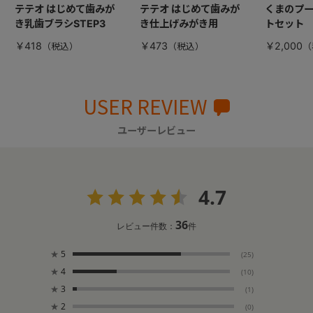
テテオ はじめて歯みが
テテオ はじめて歯みが
くまのプー
き乳歯ブラシSTEP3
き仕上げみがき用
トセット
￥418
￥473
￥2,000
USER REVIEW
ユーザーレビュー
4.7
36
レビュー件数：
件
★
5
(25)
★
4
(10)
★
3
(1)
★
2
(0)