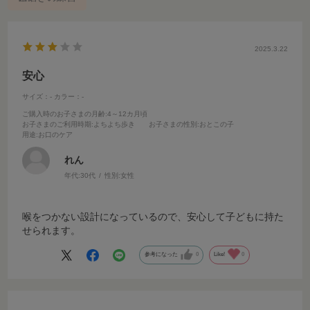
2025.3.22
安心
サイズ：-
カラー：-
ご購入時のお子さまの月齢
:4～12カ月頃
お子さまのご利用時期
:よちよち歩き
お子さまの性別
:おとこの子
用途
:お口のケア
れん
年代:
30代
性別:
女性
喉をつかない設計になっているので、安心して子どもに持た
せられます。
参考になった
0
Like!
0