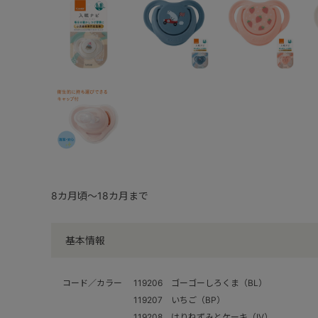
8カ月頃～18カ月まで
基本情報
コード／カラー
119206 ゴーゴーしろくま（BL）
119207 いちご（BP）
119208 はりねずみとケーキ（IV）