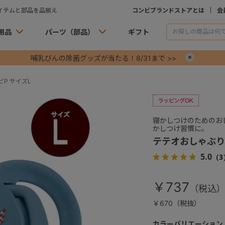
イテムと部品を品揃え
コンビブランドストアとは
会
用品
パーツ（部品）
ギフト
哺乳びんの除菌グッズが当たる！8/31まで >>
×
P サイズL
寝かしつけのためのお
かしつけ習慣に。
テテオおしゃぶり 
5.0
（3
￥737
￥670（税抜）
カラーバリエーション