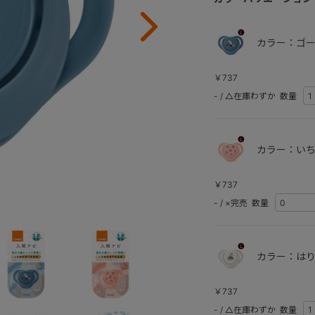
カラー：ゴー
￥737
-
/
△在庫わずか
数量
カラー：いち
￥737
-
/
×完売
数量
カラー：はり
￥737
-
/
△在庫わずか
数量