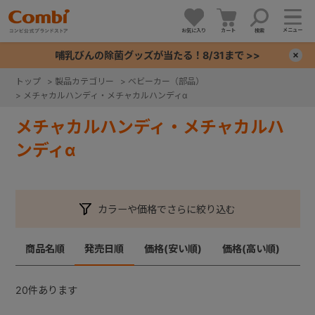
メニュー
お気に入り
カート
検索
哺乳びんの除菌グッズが当たる！8/31まで >>
×
トップ
>
製品カテゴリー
>
ベビーカー（部品）
>
メチャカルハンディ・メチャカルハンディα
+
メチャカルハンディ・メチャカルハ
+
ンディα
+
カラーや価格でさらに絞り込む
+
商品名順
発売日順
価格(安い順)
価格(高い順)
20
件あります