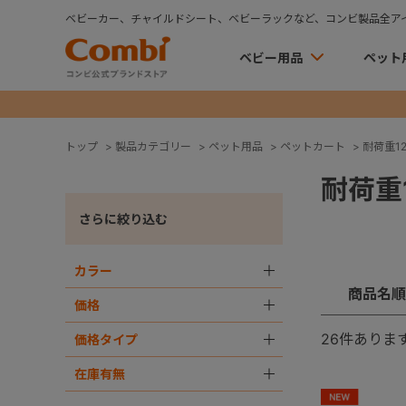
ベビーカー、チャイルドシート、ベビーラックなど、コンビ製品全ア
ベビー用品
ペット
トップ
>
製品カテゴリー
>
ペット用品
>
ペットカート
>
耐荷重12
耐荷重1
さらに絞り込む
カラー
＋
商品名順
価格
＋
26
件ありま
価格タイプ
＋
在庫有無
＋