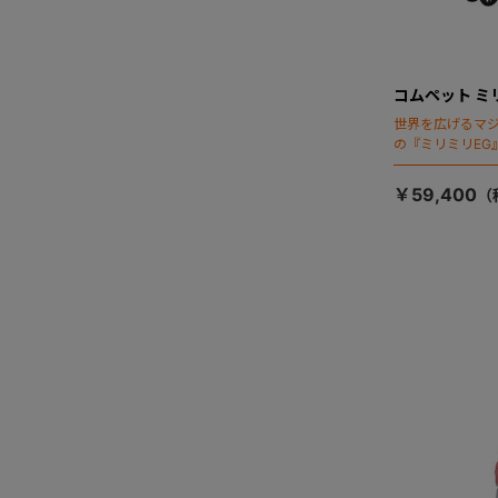
コムペット ミ
世界を広げるマ
の『ミリミリEG
「マジカルフォ
￥59,400