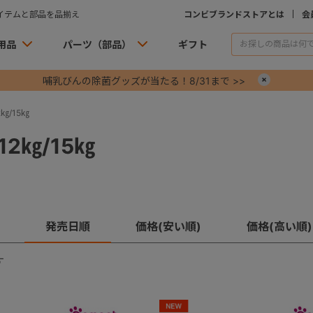
イテムと部品を品揃え
コンビブランドストアとは
会
用品
パーツ（部品）
ギフト
哺乳びんの除菌グッズが当たる！8/31まで >>
×
㎏/15㎏
2㎏/15㎏
発売日順
価格(安い順)
価格(高い順)
す