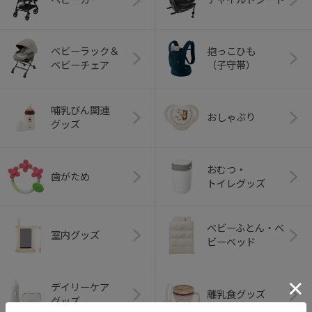
ベビーラック＆
抱っこひも
ベビーチェア
（子守帯）
哺乳びん関連
おしゃぶり
グッズ
おむつ・
歯がため
トイレグッズ
ベビーふとん・ベ
室内グッズ
ビーベッド
デイリーケア
離乳食グッズ
グッズ