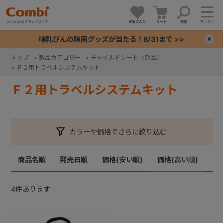
メニュー
お気に入り
カート
検索
哺乳びんの除菌グッズが当たる！8/31まで >>
×
トップ
>
製品カテゴリー
>
チャイルドシート（部品）
>
Ｆ２用トラベルシステムキット
+
Ｆ２用トラベルシステムキット
+
+
カラーや価格でさらに絞り込む
+
商品名順
発売日順
価格(安い順)
価格(高い順)
4
件あります