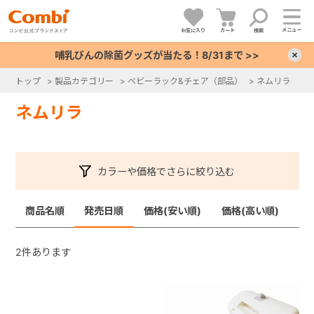
メニュー
お気に入り
カート
検索
哺乳びんの除菌グッズが当たる！8/31まで >>
×
トップ
>
製品カテゴリー
>
ベビーラック&チェア（部品）
>
ネムリラ
+
ネムリラ
+
カラーや価格でさらに絞り込む
+
商品名順
発売日順
価格(安い順)
価格(高い順)
+
2
件あります