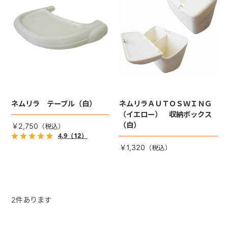
+
+
ネムリラ テーブル（白）
ネムリラＡＵＴＯＳＷＩＮＧ
（イエロー） 収納ボックス
（白）
￥2,750
4.9
（12）
￥1,320
2
件あります