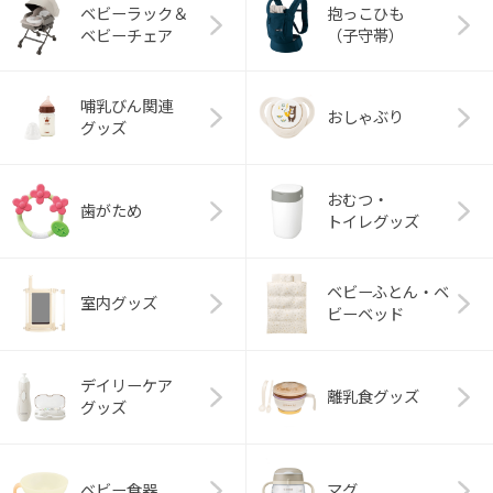
ベビーラック＆
抱っこひも
ベビーチェア
（子守帯）
哺乳びん関連
おしゃぶり
グッズ
おむつ・
歯がため
トイレグッズ
ベビーふとん・ベ
室内グッズ
ビーベッド
デイリーケア
離乳食グッズ
グッズ
ベビー食器
マグ