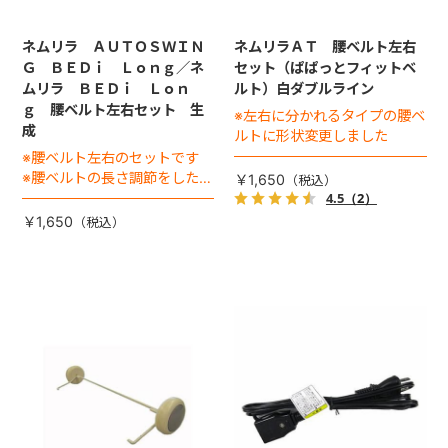
ネムリラ ＡＵＴＯＳＷＩＮ
ネムリラＡＴ 腰ベルト左右
Ｇ ＢＥＤｉ Ｌｏｎｇ／ネ
セット（ぱぱっとフィットベ
ムリラ ＢＥＤｉ Ｌｏｎ
ルト）白ダブルライン
ｇ 腰ベルト左右セット 生
※左右に分かれるタイプの腰ベ
成
ルトに形状変更しました
※腰ベルト左右のセットです
※腰ベルトの長さ調節をした
￥1,650
り、肩バックルに重ねる「腰
4.5
（2）
バックル」は別売りです
￥1,650