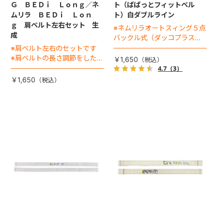
Ｇ ＢＥＤｉ Ｌｏｎｇ／ネ
ト（ぱぱっとフィットベル
ムリラ ＢＥＤｉ Ｌｏｎ
ト）白ダブルライン
ｇ 肩ベルト左右セット 生
※ネムリラオートスィング５点
成
バックル式（ダッコプラスを
除く）適応
※肩ベルト左右のセットです
※肩ベルトの長さ調節をした
￥1,650
り、腰バックルに重ねる「肩
4.7
（3）
バックル」は別売りです
￥1,650