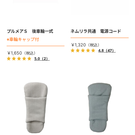
プルメアＳ 後車輪一式
ネムリラ共通 電源コード
※車輪キャップ付
￥1,320
4.8
（47）
￥1,650
5.0
（2）