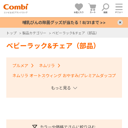
メニュー
お気に入り
カート
検索
哺乳びんの除菌グッズが当たる！8/31まで >>
×
トップ
>
製品カテゴリー
>
ベビーラック&チェア（部品）
+
ベビーラック&チェア（部品）
+
プルメア
ネムリラ
+
ネムリラ オートスウィング おやすみ/プレミアムダッコプ
ラス・ＢＥＤｉ
+
【共通部品】電源コード
カラーや価格でさらに絞り込む