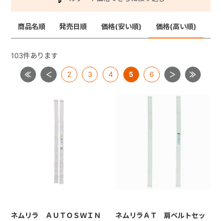
商品名順
発売日順
価格(安い順)
価格(高い順)
+
+
103
件あります
2
3
4
5
6
ネムリラ ＡＵＴＯＳＷＩＮ
ネムリラＡＴ 肩ベルトセッ