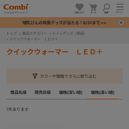
メニュー
お気に入り
カート
検索
哺乳びんの除菌グッズが当たる！8/31まで >>
×
トップ
>
製品カテゴリー
>
トイレグッズ（部品）
>
クイックウォーマー ＬＥＤ＋
+
クイックウォーマー ＬＥＤ＋
+
+
カラーや価格でさらに絞り込む
+
商品名順
発売日順
価格(安い順)
価格(高い順)
1
件あります