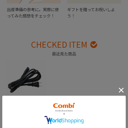
出産準備の参考に。実際に使
ギフトを贈ってお祝いしよ
ってみた感想をチェック！
う！
CHECKED ITEM
最近見た商品
【販売終了】クイッ
クウォーマーＬＥＤ
＋ 電源コード
￥1,100