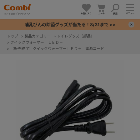
メニュー
お気に入り
カート
検索
哺乳びんの除菌グッズが当たる！8/31まで >>
×
トップ
>
製品カテゴリー
>
トイレグッズ（部品）
>
クイックウォーマー ＬＥＤ＋
+
>
【販売終了】クイックウォーマーＬＥＤ＋ 電源コード
+
+
+