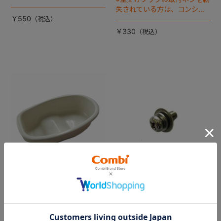
失されている方は、コンシュ
￥550
ーマープラザまでお問い合わ
せ下さい
￥330
ベビーレーベル 洋式おまる
ベビーレーベル おまるでス
でステップ 中桶
テップ／補助便座 共通 取っ
手ネジ