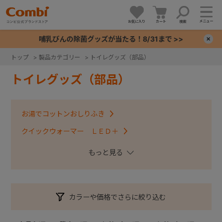
メニュー
お気に入り
カート
検索
哺乳びんの除菌グッズが当たる！8/31まで >>
×
トップ
>
製品カテゴリー
>
トイレグッズ（部品）
+
トイレグッズ（部品）
+
お湯でコットンおしりふき
+
クイックウォーマー ＬＥＤ＋
クイックウォーマー ハンディ
+
ニオイ・クルルンポイ／ポイテック／スマートポイ
ベビーレーベルおまるでステップ／補助便座
カラーや価格でさらに絞り込む
幼児用補助便座ステップ付EX