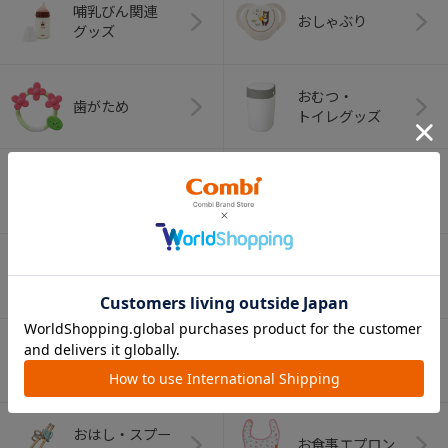
哺乳びん関連
おしゃぶり
グッズ
おむつ・
歯がため
トイレグッズ
ベビーふとん・ベ
室内グッズ
ビーベッド
デイリーケア
離乳食グッズ
グッズ
ベビー食器
マグ
おはし・スプー
お食事エプロン