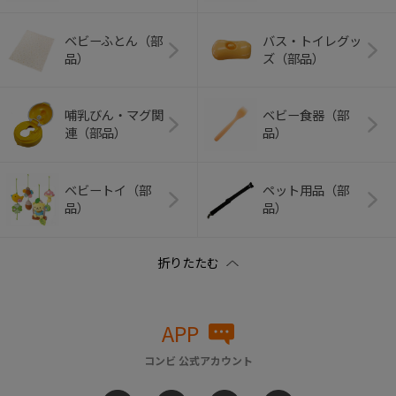
ベビーふとん（部
バス・トイレグッ
品）
ズ（部品）
哺乳びん・マグ関
ベビー食器（部
連（部品）
品）
ベビートイ（部
ペット用品（部
品）
品）
APP
コンビ 公式アカウント