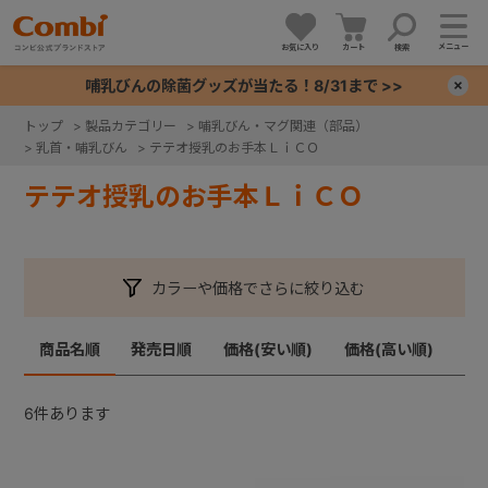
メニュー
お気に入り
カート
検索
哺乳びんの除菌グッズが当たる！8/31まで >>
×
トップ
>
製品カテゴリー
>
哺乳びん・マグ関連（部品）
>
乳首・哺乳びん
>
テテオ授乳のお手本ＬｉＣＯ
+
テテオ授乳のお手本ＬｉＣＯ
+
+
カラーや価格でさらに絞り込む
+
商品名順
発売日順
価格(安い順)
価格(高い順)
6
件あります