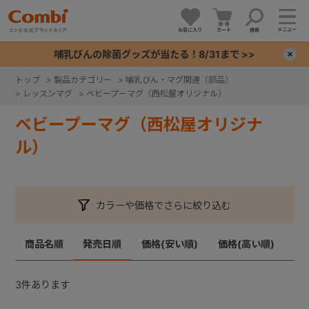
メニュー
お気に入り
カート
検索
哺乳びんの除菌グッズが当たる！8/31まで >>
×
トップ
>
製品カテゴリー
>
哺乳びん・マグ関連（部品）
>
レッスンマグ
>
ベビープーマグ（西松屋オリジナル）
+
ベビープーマグ（西松屋オリジナ
+
ル）
+
カラーや価格でさらに絞り込む
+
商品名順
発売日順
価格(安い順)
価格(高い順)
3
件あります