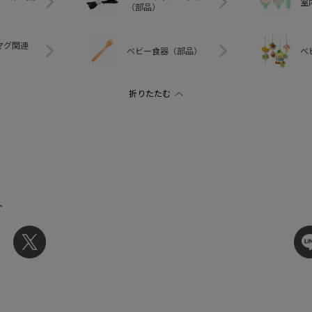
室
（部品）
マグ関連
ベビー食器（部品）
ベ
ト