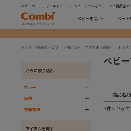
ベビーカー、チャイルドシート、ベビーラックなど、コンビ製品全ア
ベビー用品
ペット
トップ
>
製品カテゴリー
>
哺乳びん・マグ関連（部品）
>
レッス
ベビー
さらに絞り込む
カラー
＋
商品名順
価格
＋
3
件あります
在庫有無
＋
アイテムを探す