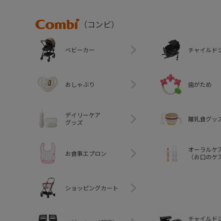
Combi
（コンビ）
ベビーカー
チャイルド
おしゃぶり
歯がため
デイリーケア
離乳食グッ
グッズ
オーラルケ
お食事エプロン
（お口のケ
ショッピングカート
チャイルド