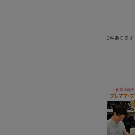
3
件あります