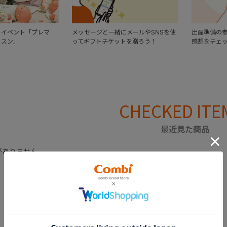
るイベント「プレマ
メッセージと一緒にメールやSNSを使
出産準備の
ッスン」
ってギフトチケットを贈ろう！
感想をチェ
CHECKED ITE
最近見た商品
がありません。
CATEGORY