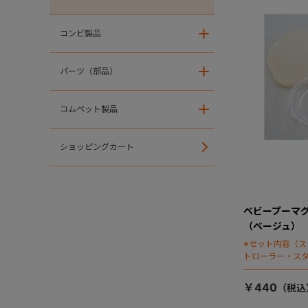
コンビ製品
＋
パーツ（部品）
＋
コムペット製品
＋
ショッピングカート
ベビープーマグ
（ベージュ）
※セット内容（
トローラー・ス
ン）
￥440