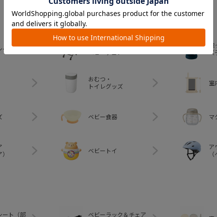
カテゴリー
ベビーラック＆
抱
シート
ベビーチェア
（
おむつ・
室
トイレグッズ
ズ
ベビー食器
マ
ア
ア
ベビートイ
ア）
（
シート（部
ベビーラック＆チェア