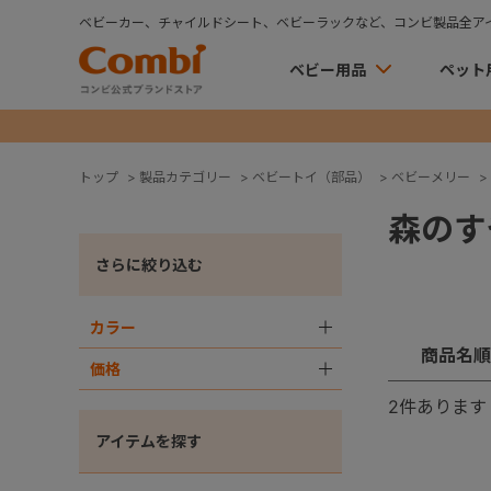
ベビーカー、チャイルドシート、ベビーラックなど、コンビ製品全ア
ベビー用品
ペット
トップ
>
製品カテゴリー
>
ベビートイ（部品）
>
ベビーメリー
>
森のす
さらに絞り込む
カラー
＋
商品名順
価格
＋
2
件あります
アイテムを探す