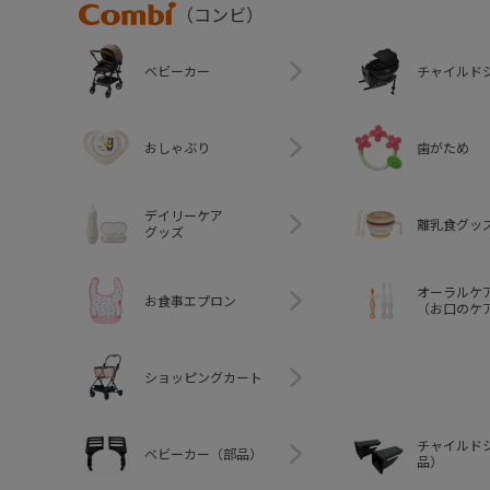
Combi
（コンビ）
ベビーカー
チャイルド
おしゃぶり
歯がため
デイリーケア
離乳食グッ
グッズ
オーラルケ
お食事エプロン
（お口のケ
ショッピングカート
チャイルド
ベビーカー（部品）
品）