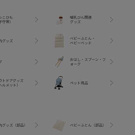
っこひも
哺乳びん関連
子守帯）
グッズ
ベビーふとん・
内グッズ
ベビーベッド
おはし・スプーン・フ
グ
ォーク
ウトドアグッズ
ペット用品
ヘルメット）
内グッズ（部品）
ベビーふとん（部品）