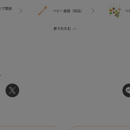
マグ関連
ベビー食器（部品）
ベ
ト