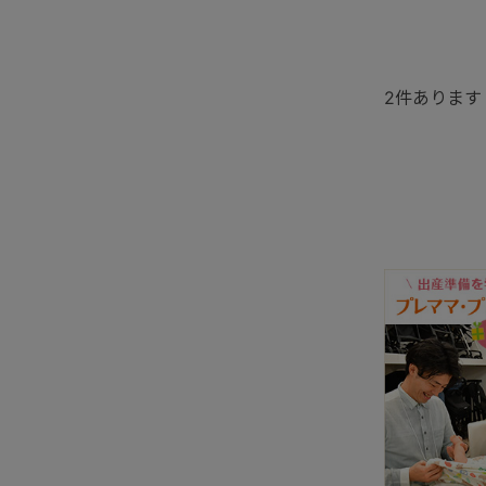
2
件あります