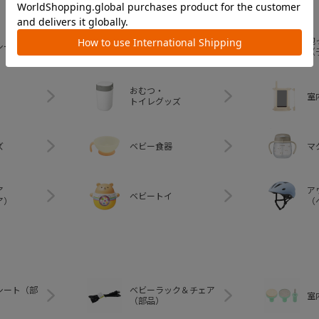
ベビーラック＆
抱
シート
ベビーチェア
（
おむつ・
室
トイレグッズ
ズ
ベビー食器
マ
ア
ア
ベビートイ
ア）
（
シート（部
ベビーラック＆チェア
室
（部品）