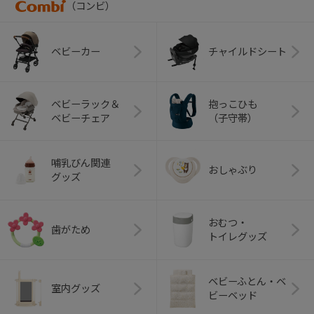
（コンビ）
ベビーカー
チャイルドシート
ベビーラック＆
抱っこひも
ベビーチェア
（子守帯）
哺乳びん関連
おしゃぶり
グッズ
おむつ・
歯がため
トイレグッズ
ベビーふとん・ベ
室内グッズ
ビーベッド