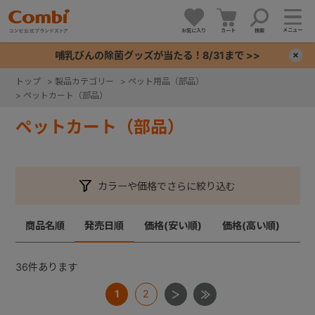
メニュー
お気に入り
カート
検索
哺乳びんの除菌グッズが当たる！8/31まで >>
×
トップ
>
製品カテゴリー
>
ペット用品（部品）
>
ペットカート（部品）
+
ペットカート（部品）
+
+
カラーや価格でさらに絞り込む
+
商品名順
発売日順
価格(安い順)
価格(高い順)
36
件あります
1
2