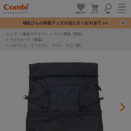
メニュー
お気に入り
カート
検索
哺乳びんの除菌グッズが当たる！8/31まで >>
×
トップ
>
製品カテゴリー
>
ペット用品（部品）
>
ペットカート（部品）
+
>
コムペット ミリクラン ライト カゴ（黒）
+
+
+