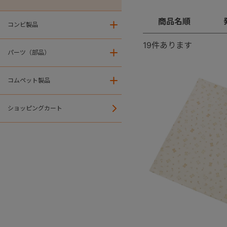
商品名順
コンビ製品
＋
19
件あります
パーツ（部品）
＋
コムペット製品
＋
ショッピングカート