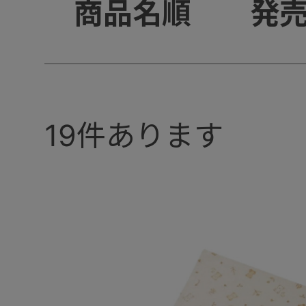
商品名順
発
+
19
件あります
+