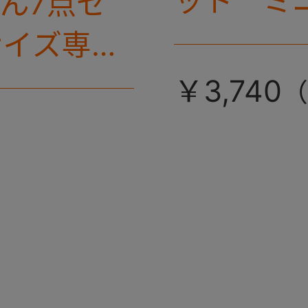
ット ミ
とん7点セ
サイズ専用
￥3,740