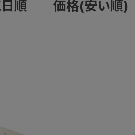
売日順
価格(安い順)