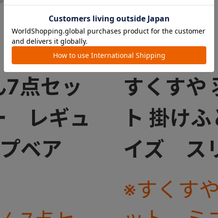
ん7点セッ
すくすや
ー レギュ
ト 掛け
プベア
イズ ス
※すくすや