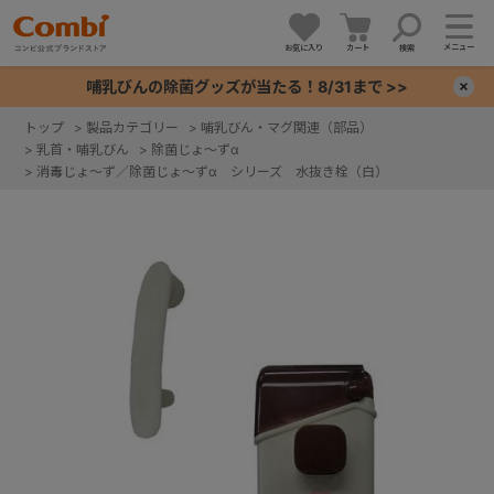
メニュー
お気に入り
カート
検索
哺乳びんの除菌グッズが当たる！8/31まで >>
×
トップ
>
製品カテゴリー
>
哺乳びん・マグ関連（部品）
>
乳首・哺乳びん
>
除菌じょ～ずα
+
>
消毒じょ～ず／除菌じょ～ずα シリーズ 水抜き栓（白）
+
+
+