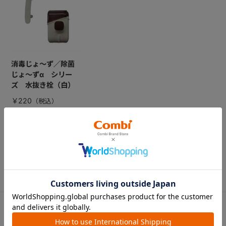
消毒じょ～ず／除菌
じょ～ずα シリー
ズ 水抜き栓（白）
￥220
CATEGORY
カテゴリー
（コンビ）
ベビーカー
チャイルドシート