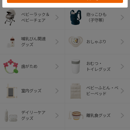
ベビーラック＆
抱っこひも
ベビーチェア
（子守帯）
哺乳びん関連
おしゃぶり
グッズ
おむつ・
歯がため
トイレグッズ
ベビーふとん・ベ
室内グッズ
ビーベッド
デイリーケア
離乳食グッズ
グッズ