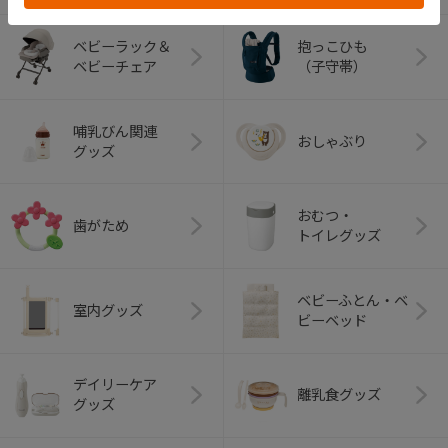
ベビーラック＆
抱っこひも
ベビーチェア
（子守帯）
哺乳びん関連
おしゃぶり
グッズ
おむつ・
歯がため
トイレグッズ
ベビーふとん・ベ
室内グッズ
ビーベッド
デイリーケア
離乳食グッズ
グッズ