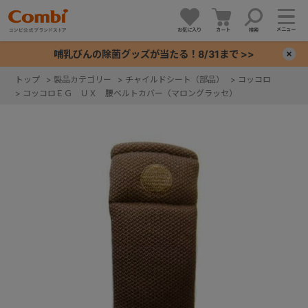
メニュー
お気に入り
カート
検索
哺乳びんの除菌グッズが当たる！8/31まで >>
×
トップ
>
製品カテゴリー
>
チャイルドシート（部品）
>
コッコロ
>
コッコロＥＧ ＵＸ 腰ベルトカバー（マロングラッセ）
+
+
+
+