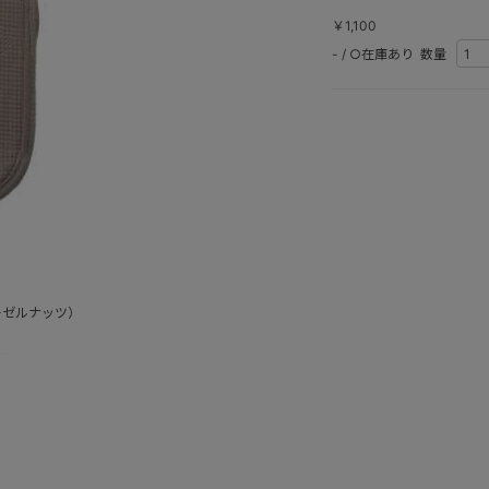
￥1,100
-
/
○在庫あり
数量
ーゼルナッツ）