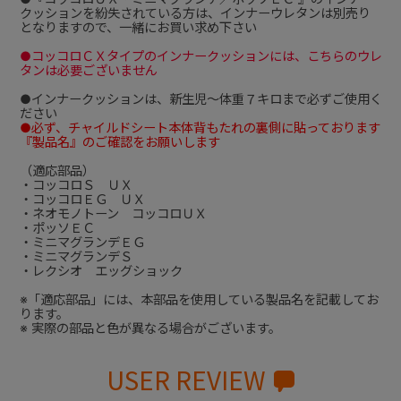
クッションを紛失されている方は、インナーウレタンは別売り
となりますので、一緒にお買い求め下さい
●コッコロＣＸタイプのインナークッションには、こちらのウレ
タンは必要ございません
●インナークッションは、新生児～体重７キロまで必ずご使用く
ださい
●必ず、チャイルドシート本体背もたれの裏側に貼っております
『製品名』のご確認をお願いします
（適応部品）
・コッコロＳ ＵＸ
・コッコロＥＧ ＵＸ
・ネオモノトーン コッコロＵＸ
・ポッソＥＣ
・ミニマグランデＥＧ
・ミニマグランデＳ
・レクシオ エッグショック
※「適応部品」には、本部品を使用している製品名を記載してお
ります。
※ 実際の部品と色が異なる場合がございます。
USER REVIEW