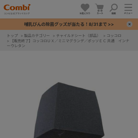
メニュー
お気に入り
カート
検索
哺乳びんの除菌グッズが当たる！8/31まで >>
×
トップ
>
製品カテゴリー
>
チャイルドシート（部品）
>
コッコロ
>
【販売終了】コッコロＵＸ／ミニマグランデ／ポッソＥＣ 共通 インナ
+
ーウレタン
+
+
+