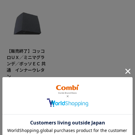
【販売終了】コッコ
ロＵＸ／ミニマグラ
ンデ／ポッソＥＣ 共
通 インナーウレタ
ン
￥1,100
CATEGORY
カテゴリー
（コンビ）