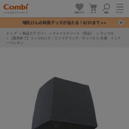
メニュー
お気に入り
カート
検索
哺乳びんの除菌グッズが当たる！8/31まで >>
×
トップ
>
製品カテゴリー
>
チャイルドシート（部品）
>
コッコロ
>
【販売終了】コッコロＵＸ／ミニマグランデ／ポッソＥＣ 共通 インナ
+
ーウレタン
+
+
+