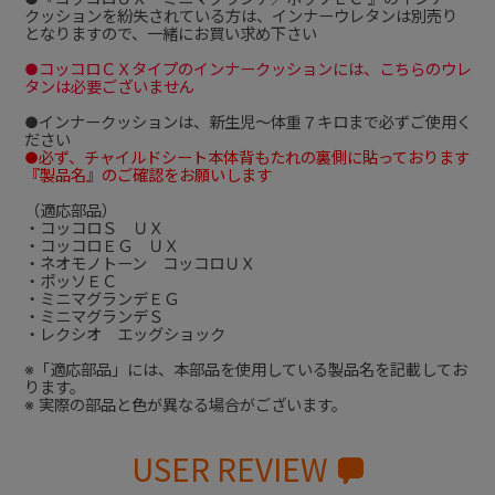
クッションを紛失されている方は、インナーウレタンは別売り
となりますので、一緒にお買い求め下さい
●コッコロＣＸタイプのインナークッションには、こちらのウレ
タンは必要ございません
●インナークッションは、新生児～体重７キロまで必ずご使用く
ださい
●必ず、チャイルドシート本体背もたれの裏側に貼っております
『製品名』のご確認をお願いします
（適応部品）
・コッコロＳ ＵＸ
・コッコロＥＧ ＵＸ
・ネオモノトーン コッコロＵＸ
・ポッソＥＣ
・ミニマグランデＥＧ
・ミニマグランデＳ
・レクシオ エッグショック
※「適応部品」には、本部品を使用している製品名を記載してお
ります。
※ 実際の部品と色が異なる場合がございます。
USER REVIEW