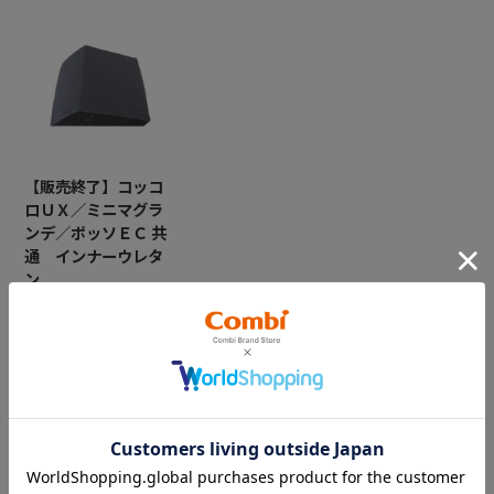
【販売終了】コッコ
ロＵＸ／ミニマグラ
ンデ／ポッソＥＣ 共
通 インナーウレタ
ン
￥1,100
CATEGORY
カテゴリー
（コンビ）