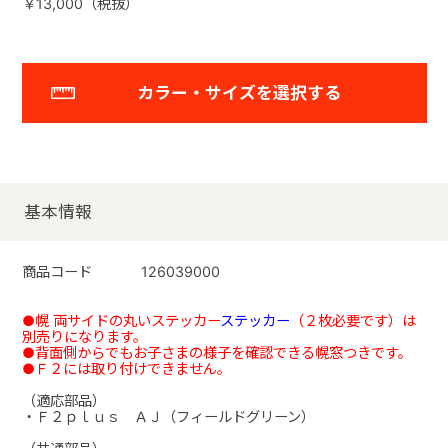
￥13,000（税抜）
カラー・サイズを選択する
基本情報
商品コード
126039000
●幌 両サイドの丸いステッカー
ステッカー
（２枚必要です）は
別売りになります。
●背面側からでもお子さまの様子を確認できる幌窓つきです。
●Ｆ２には取り付けできません。
（適応部品）
・Ｆ２ｐｌｕｓ ＡＪ（フィールドグリーン）