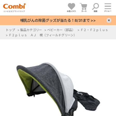
メニュー
お気に入り
カート
検索
哺乳びんの除菌グッズが当たる！8/31まで >>
×
トップ
>
製品カテゴリー
>
ベビーカー（部品）
>
Ｆ２・Ｆ２ｐｌｕｓ
>
Ｆ２ｐｌｕｓ ＡＪ 幌（フィールドグリーン）
+
+
+
+