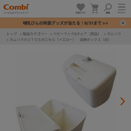
メニュー
お気に入り
カート
検索
哺乳びんの除菌グッズが当たる！8/31まで >>
×
トップ
>
製品カテゴリー
>
ベビーラック&チェア（部品）
>
ネムリラ
>
ネムリラＡＵＴＯＳＷＩＮＧ（イエロー） 収納ボックス（白）
+
+
+
+