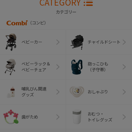
CATEGORY
カテゴリー
（コンビ）
ベビーカー
チャイルドシート
ベビーラック＆
抱っこひも
ベビーチェア
（子守帯）
哺乳びん関連
おしゃぶり
グッズ
おむつ・
歯がため
トイレグッズ