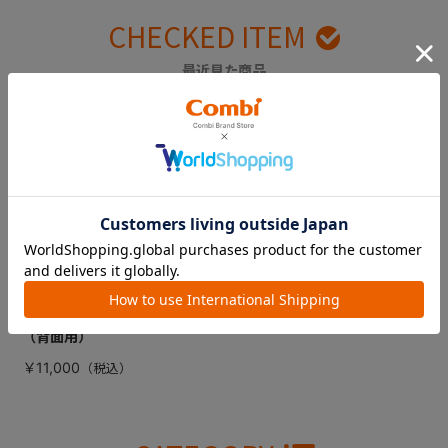
CHECKED ITEM
最近見た商品
ジョイトリップ エ
ッグショック Ｓ
ＧＧ（トリノブラッ
ク） シートカバー
（背面用）
￥11,000