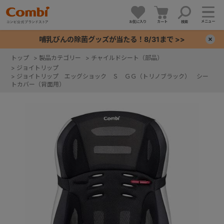
メニュー
お気に入り
カート
検索
哺乳びんの除菌グッズが当たる！8/31まで >>
×
トップ
>
製品カテゴリー
>
チャイルドシート（部品）
>
ジョイトリップ
+
>
ジョイトリップ エッグショック Ｓ ＧＧ（トリノブラック） シー
トカバー（背面用）
+
+
+