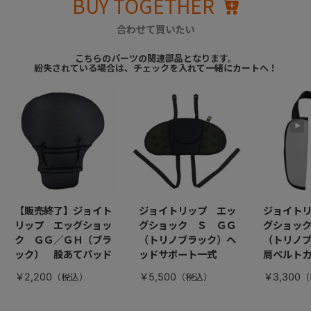
BUY TOGETHER
合わせて買いたい
こちらのパーツの関連部品となります。
紛失されている場合は、チェックを入れて一緒にカートへ！
【販売終了】ジョイト
ジョイトリップ エッ
ジョイト
リップ エッグショッ
グショック Ｓ ＧＧ
グショッ
ク ＧＧ／ＧＨ（ブラ
（トリノブラック）ヘ
（トリノ
ック） 股あてパッド
ッドサポート一式
肩ベルト
￥2,200
￥5,500
￥3,300