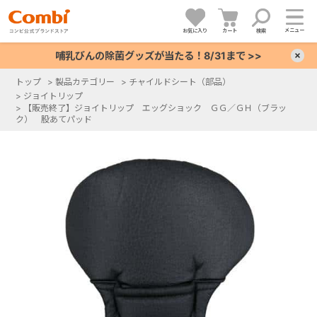
メニュー
お気に入り
カート
検索
哺乳びんの除菌グッズが当たる！8/31まで >>
×
トップ
>
製品カテゴリー
>
チャイルドシート（部品）
>
ジョイトリップ
+
>
【販売終了】ジョイトリップ エッグショック ＧＧ／ＧＨ（ブラッ
ク） 股あてパッド
+
+
+