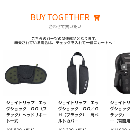
BUY TOGETHER
合わせて買いたい
こちらのパーツの関連部品となります。
紛失されている場合は、チェックを入れて一緒にカートへ！
ジョイトリップ エッ
ジョイトリップ エッ
ジョイト
グショック ＧＧ（ブ
グショック ＧＧ／Ｇ
グショッ
ラック）ヘッドサポー
Ｈ（ブラック） 肩ベ
ラック）
ト一式
ルトカバー
ー（背面
￥5,500
￥3,300
￥11,000