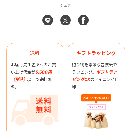
シェア
送料
ギフトラッピング
お届け先１箇所へのお買
贈り物を素敵な包装紙で
い上げ代金が
5,500円
ラッピング。
ギフトラッ
（税込）
以上で送料無
ピングOK
のアイコンが目
料。
印！