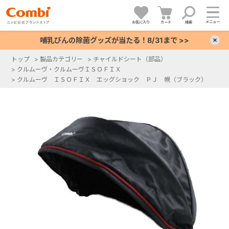
メニュー
お気に入り
カート
検索
哺乳びんの除菌グッズが当たる！8/31まで >>
×
トップ
>
製品カテゴリー
>
チャイルドシート（部品）
>
クルムーヴ・クルムーヴＩＳＯＦＩＸ
+
>
クルムーヴ ＩＳＯＦＩＸ エッグショック ＰＪ 幌（ブラック）
+
+
+