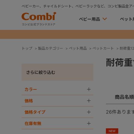
ベビーカー、チャイルドシート、ベビーラックなど、コンビ製品全ア
ベビー用品
ペット
トップ
>
製品カテゴリー
>
ペット用品
>
ペットカート
>
耐荷重12
耐荷重1
さらに絞り込む
カラー
＋
商品名順
価格
＋
26
件ありま
価格タイプ
＋
在庫有無
＋