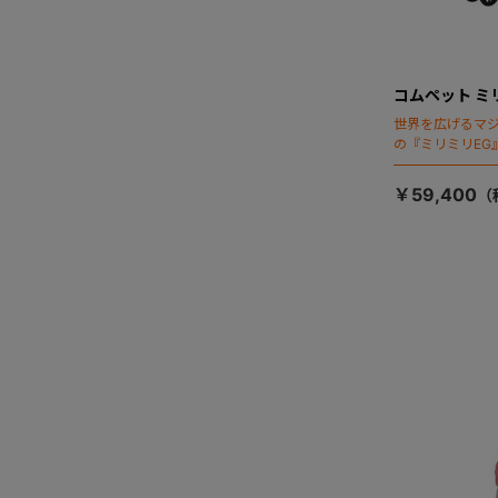
コムペット ミ
世界を広げるマ
の『ミリミリEG
「マジカルフォ
￥59,400