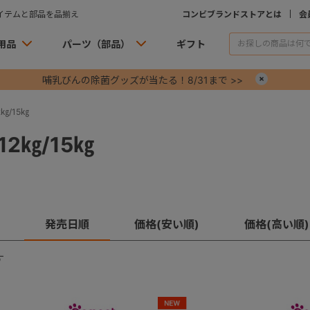
イテムと部品を品揃え
コンビブランドストアとは
会
用品
パーツ（部品）
ギフト
哺乳びんの除菌グッズが当たる！8/31まで >>
×
㎏/15㎏
2㎏/15㎏
発売日順
価格(安い順)
価格(高い順)
す