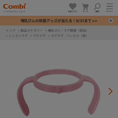
メニュー
お気に入り
カート
検索
哺乳びんの除菌グッズが当たる！8/31まで >>
×
トップ
>
製品カテゴリー
>
哺乳びん・マグ関連（部品）
>
レッスンマグ
>
ラクマグ
>
ラクマグ ハンドル（桃）
+
+
+
+