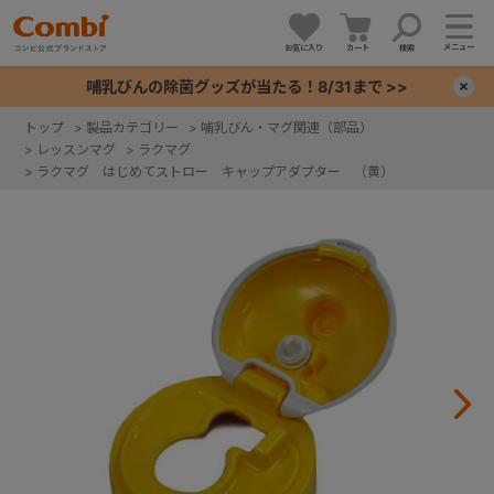
メニュー
お気に入り
カート
検索
哺乳びんの除菌グッズが当たる！8/31まで >>
×
トップ
>
製品カテゴリー
>
哺乳びん・マグ関連（部品）
>
レッスンマグ
>
ラクマグ
+
>
ラクマグ はじめてストロー キャップアダプター （黄）
+
+
+