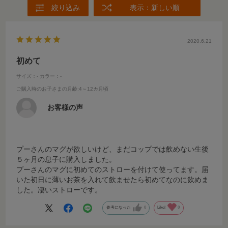
絞り込み
表示：新しい順
2020.6.21
初めて
サイズ：-
カラー：-
ご購入時のお子さまの月齢
:4～12カ月頃
お客様の声
プーさんのマグが欲しいけど、まだコップでは飲めない生後
５ヶ月の息子に購入しました。
プーさんのマグに初めてのストローを付けて使ってます。届
いた初日に薄いお茶を入れて飲ませたら初めてなのに飲めま
した。凄いストローです。
参考になった
0
Like!
0