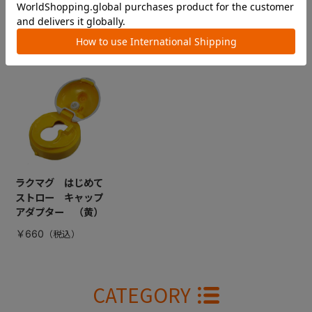
CHECKED ITEM
最近見た商品
ラクマグ はじめて
ストロー キャップ
アダプター （黄）
￥660
CATEGORY