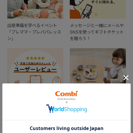
出産準備を学べるイベント
メッセージと一緒にメールや
「プレママ・プレパパレッス
SNSを使ってギフトチケット
ン」
を贈ろう！
出産準備の参考に。実際に使
ギフトを贈ってお祝いしよ
ってみた感想をチェック！
う！