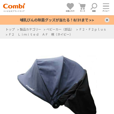
メニュー
お気に入り
カート
検索
哺乳びんの除菌グッズが当たる！8/31まで >>
×
トップ
>
製品カテゴリー
>
ベビーカー（部品）
>
Ｆ２・Ｆ２ｐｌｕｓ
>
Ｆ２ Ｌｉｍｉｔｅｄ ＡＦ 幌（ネイビー）
+
+
+
+