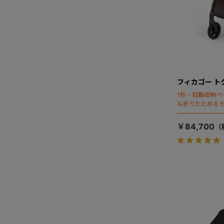
フィカゴー ト
1秒・自動収納ペ
も折りたためる
￥84,700