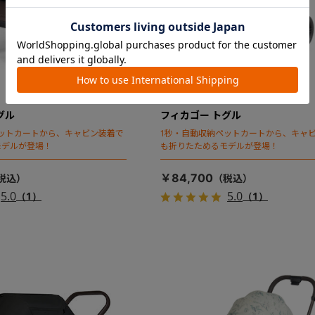
グル
フィカゴー トグル
ットカートから、キャビン装着で
1秒・自動収納ペットカートから、キャ
モデルが登場！
も折りたためるモデルが登場！
￥84,700
5.0
5.0
（1）
（1）