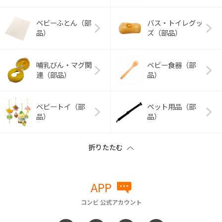
ベビーふとん（部
バス・トイレグッ
品）
ズ（部品）
哺乳びん・マグ関
ベビー食器（部
連（部品）
品）
ベビートイ（部
ペット用品（部
品）
品）
APP
コンビ 公式アカウント