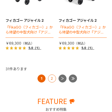
フィカゴー アジャイル 2
フィカゴー アジャイル 2
『FikaGO（フィカゴー）』か
『FikaGO（フィカゴー）』か
ら待望の中型犬向け『アジャ
ら待望の中型犬向け『アジャ
イル２』 登場！耐荷重30kg
イル２』 登場！耐荷重30kg
で、しかも1秒・自動収納機能
で、しかも1秒・自動収納機能
￥69,300
￥69,300
搭載！！
搭載！！
5.0
（1）
5.0
（1）
31
件あります
1
2
FEATURE
おすすめ特集