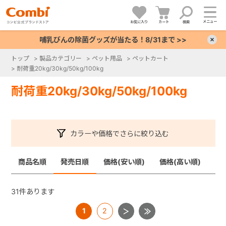
メニュー
お気に入り
カート
検索
哺乳びんの除菌グッズが当たる！8/31まで >>
×
トップ
>
製品カテゴリー
>
ペット用品
>
ペットカート
>
耐荷重20kg/30kg/50kg/100kg
+
耐荷重20kg/30kg/50kg/100kg
+
+
カラーや価格でさらに絞り込む
+
商品名順
発売日順
価格(安い順)
価格(高い順)
31
件あります
1
2