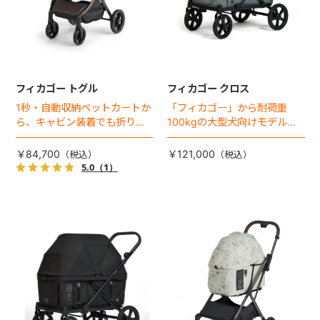
フィカゴー トグル
フィカゴー クロス
1秒・自動収納ペットカートか
「フィカゴー」から耐荷重
ら、キャビン装着でも折りた
100kgの大型犬向けモデルが
ためるモデルが登場！
登場。
￥84,700
￥121,000
5.0
（1）