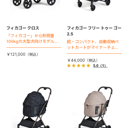
フィカゴー クロス
フィカゴー フリー トゥー ゴー
2.5
「フィカゴー」から耐荷重
100kgの大型犬向けモデルが
超・コンパクト、自動収納ペ
登場。
ットカートがマイナーチェン
ジ！
￥121,000
￥44,000
5.0
（1）