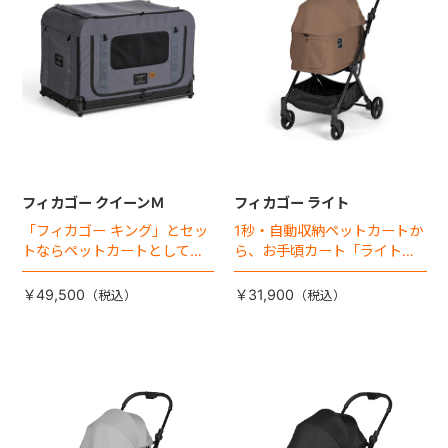
フィカゴー クイーンＭ
フィカゴー ライト
「フィカゴー キング」とセッ
1秒・自動収納ペットカートか
トならペットカートとしても
ら、お手頃カート「ライト」
使える、耐荷重50㎏の大型犬
が登場！
向けケージが登場！
￥49,500
￥31,900