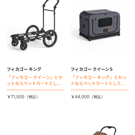
フィカゴー キング
フィカゴー クイーンＳ
「フィカゴー クイーン」とセ
「フィカゴー キング」とセッ
ットならペットカートとして
トならペットカートとしても
使える、耐荷重50kgの大型犬
使える、耐荷重30㎏の中～大
向け車体登場！
型犬向けケージが登場！
￥71,500
￥44,000