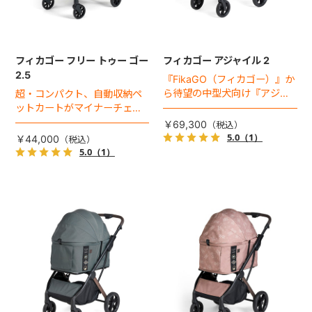
フィカゴー フリー トゥー ゴー
フィカゴー アジャイル 2
2.5
『FikaGO（フィカゴー）』か
ら待望の中型犬向け『アジャ
超・コンパクト、自動収納ペ
イル２』 登場！耐荷重30kg
ットカートがマイナーチェン
で、しかも1秒・自動収納機能
ジ！
￥69,300
搭載！！
5.0
（1）
￥44,000
5.0
（1）