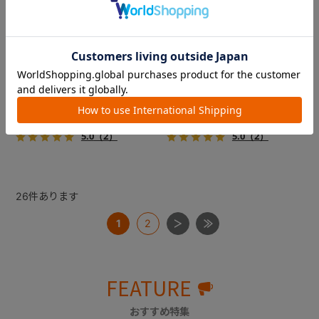
コムペット ミリミリライト ア
コムペット ミリミリライト ア
ルファ
ルファ
新色登場！幌はファスナー式
新色登場！幌はファスナー式
でラクラク開閉でき、ワンち
でラクラク開閉でき、ワンち
ゃんやネコちゃんの抜け出し
ゃんやネコちゃんの抜け出し
を防止！キャリー部前面にメ
を防止！キャリー部前面にメ
￥39,600
￥39,600
ッシュがプラスされた通気性
ッシュがプラスされた通気性
5.0
（2）
5.0
（2）
抜群の「ミリミリライト」シ
抜群の「ミリミリライト」シ
リーズです。
リーズです。
26
件あります
1
2
FEATURE
おすすめ特集