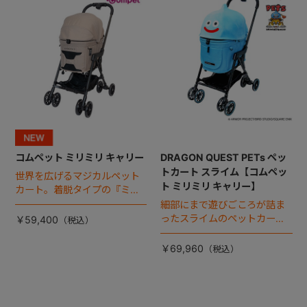
コムペット ミリミリ キャリー
DRAGON QUEST PETs ペッ
トカート スライム【コムペッ
世界を広げるマジカルペット
ト ミリミリ キャリー】
カート。着脱タイプの『ミリ
ミリ キャリー』 からアースカ
細部にまで遊びごころが詰ま
ラーが登場！
ったスライムのペットカー
￥59,400
ト。
￥69,960