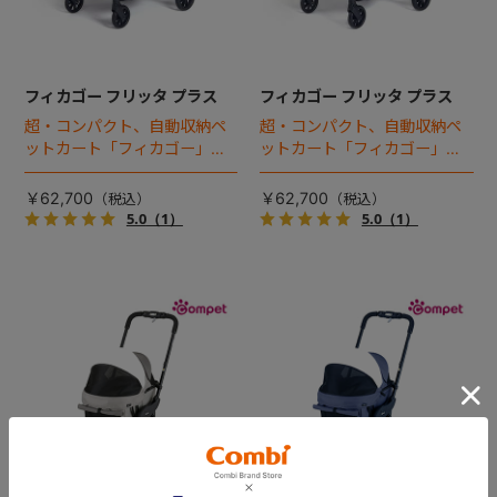
フィカゴー フリッタ プラス
フィカゴー フリッタ プラス
超・コンパクト、自動収納ペ
超・コンパクト、自動収納ペ
ットカート「フィカゴー」に
ットカート「フィカゴー」に
キャビン着脱タイプが新登
キャビン着脱タイプが新登
場！
場！
￥62,700
￥62,700
5.0
（1）
5.0
（1）