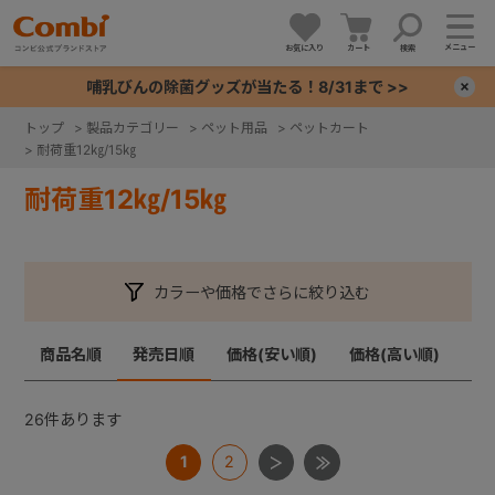
メニュー
お気に入り
カート
検索
哺乳びんの除菌グッズが当たる！8/31まで >>
×
トップ
>
製品カテゴリー
>
ペット用品
>
ペットカート
>
耐荷重12㎏/15㎏
+
耐荷重12㎏/15㎏
+
+
カラーや価格でさらに絞り込む
+
商品名順
発売日順
価格(安い順)
価格(高い順)
26
件あります
1
2