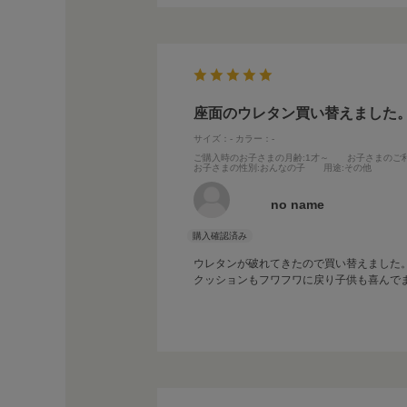
座面のウレタン買い替えました
サイズ：-
カラー：-
ご購入時のお子さまの月齢
:1才～
お子さまのご
お子さまの性別
:おんなの子
用途
:その他
no name
ウレタンが破れてきたので買い替えました
クッションもフワフワに戻り子供も喜んで