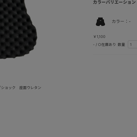
カラーバリエーション
カラー：-
￥1,100
-
/
○在庫あり
数量
グショック 座面ウレタン