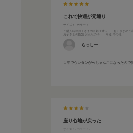
これで快適が元通り
サイズ：-
カラー：-
ご購入時のお子さまの月齢
:1才～
お子さまのご
お子さまの性別
:おんなの子
用途
:その他
らっしー
１年でウレタンがべちゃんこになったので
座り心地が戻った
サイズ：-
カラー：-