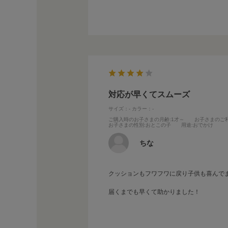
対応が早くてスムーズ
サイズ：-
カラー：-
ご購入時のお子さまの月齢
:1才～
お子さまのご
お子さまの性別
:おとこの子
用途
:おでかけ
ちな
クッションもフワフワに戻り子供も喜んで
届くまでも早くて助かりました！