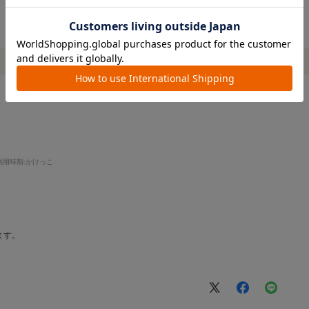
利用時期
:かけっこ
ます。