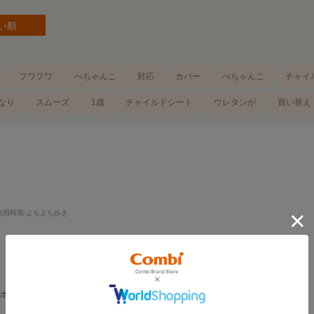
い順
フワフワ
ぺちゃんこ
対応
カバー
べちゃんこ
チャイ
なり
スムーズ
1歳
チャイルドシート
ウレタンが
買い替え
利用時期
:よちよち歩き
スポンジがヘタってきたので交換しました。