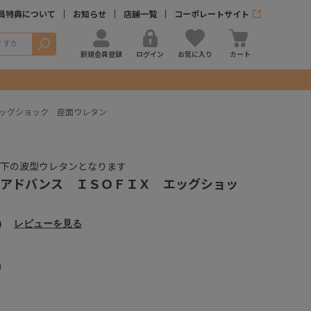
員特典について
お知らせ
店舗一覧
コーポレートサイト
検索
新規会員登録
ログイン
お気に入り
カート
ッグショック 座面ウレタン
部下の波型ウレタンとなります
 アドバンス ＩＳＯＦＩＸ エッグショッ
）
レビューを見る