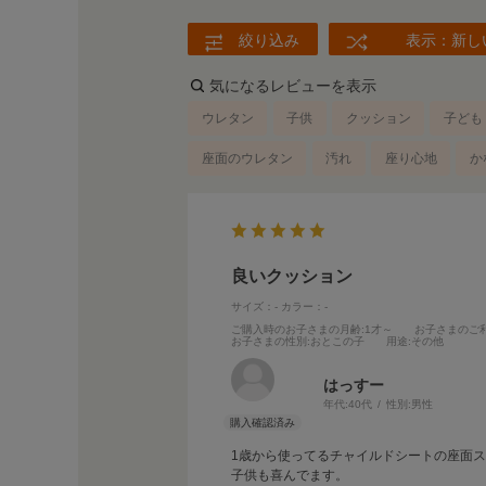
絞り込み
表示：新し
気になるレビューを表示
ウレタン
子供
クッション
子ども
座面のウレタン
汚れ
座り心地
か
良いクッション
サイズ：-
カラー：-
ご購入時のお子さまの月齢
:1才～
お子さまのご
お子さまの性別
:おとこの子
用途
:その他
はっすー
年代:
40代
性別:
男性
1歳から使ってるチャイルドシートの座面
子供も喜んでます。