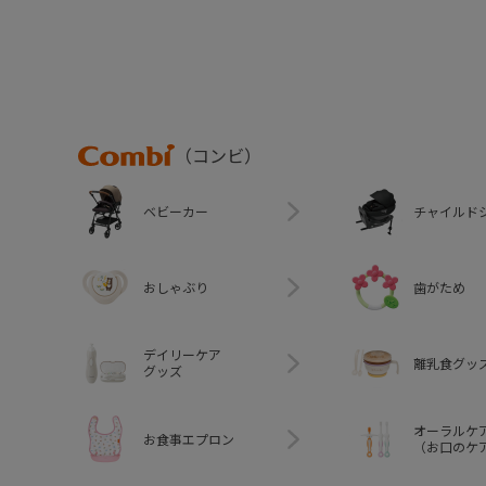
Combi
（コンビ）
ベビーカー
チャイルド
おしゃぶり
歯がため
デイリーケア
離乳食グッ
グッズ
オーラルケ
お食事エプロン
（お口のケ