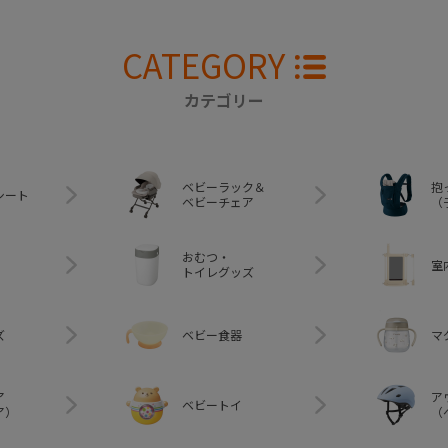
CATEGORY
カテゴリー
ベビーラック＆
抱
シート
ベビーチェア
（
おむつ・
室
トイレグッズ
ズ
ベビー食器
マ
ア
ア
ベビートイ
ア）
（