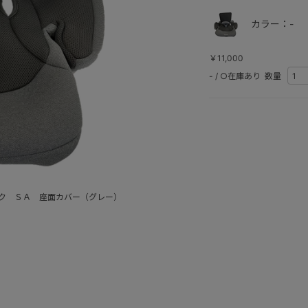
カラー：-
￥11,000
-
/
○在庫あり
数量
ク ＳＡ 座面カバー（グレー）