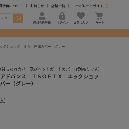
員特典について
お知らせ
店舗一覧
コーポレートサイト
検索
新規会員登録
ログイン
お気に入り
カート
ッグショック ＳＡ 座面カバー（グレー）
（背もたれカバー及びヘッドガードカバーは別売りです）
 アドバンス ＩＳＯＦＩＸ エッグショッ
バー（グレー）