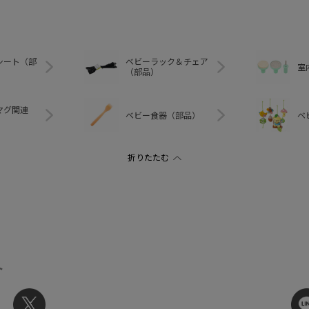
シート（部
ベビーラック＆チェア
室
（部品）
マグ関連
ベビー食器（部品）
ベ
ト