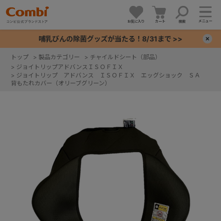
メニュー
お気に入り
カート
検索
哺乳びんの除菌グッズが当たる！8/31まで >>
×
トップ
>
製品カテゴリー
>
チャイルドシート（部品）
>
ジョイトリップアドバンスＩＳＯＦＩＸ
+
>
ジョイトリップ アドバンス ＩＳＯＦＩＸ エッグショック ＳＡ
背もたれカバー（オリーブグリーン）
+
+
+