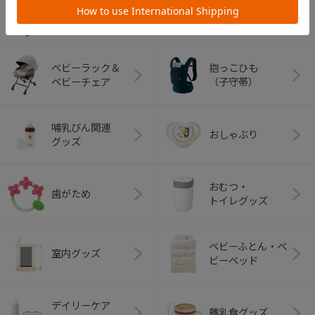
ベビーカー
チャイルドシート
ベビーラック＆
抱っこひも
ベビーチェア
（子守帯）
哺乳びん関連
おしゃぶり
グッズ
おむつ・
歯がため
トイレグッズ
ベビーふとん・ベ
室内グッズ
ビーベッド
デイリーケア
離乳食グッズ