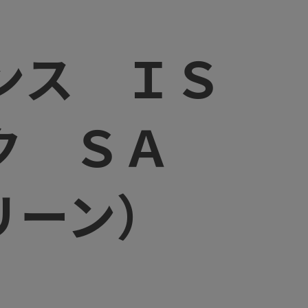
ンス ＩＳ
ック ＳＡ
リーン）