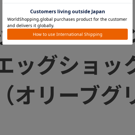
ップ アドバ
 エッグショ
（オリーブグ