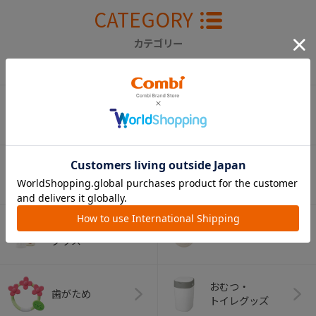
CATEGORY
カテゴリー
（コンビ）
ベビーカー
チャイルドシート
ベビーラック＆
抱っこひも
ベビーチェア
（子守帯）
哺乳びん関連
おしゃぶり
グッズ
おむつ・
歯がため
トイレグッズ