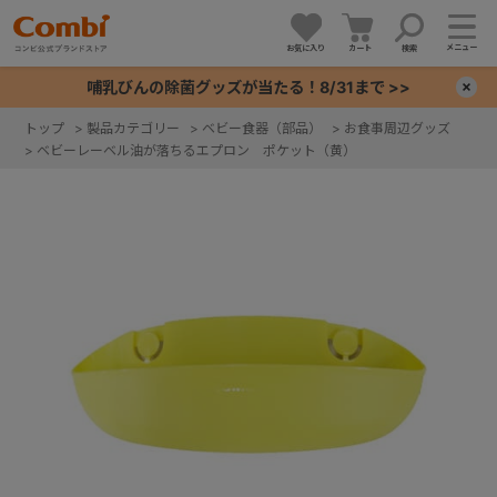
メニュー
お気に入り
カート
検索
哺乳びんの除菌グッズが当たる！8/31まで >>
×
トップ
>
製品カテゴリー
>
ベビー食器（部品）
>
お食事周辺グッズ
>
ベビーレーベル油が落ちるエプロン ポケット（黄）
+
+
+
+