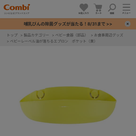
メニュー
お気に入り
カート
検索
哺乳びんの除菌グッズが当たる！8/31まで >>
×
トップ
>
製品カテゴリー
>
ベビー食器（部品）
>
お食事周辺グッズ
>
ベビーレーベル油が落ちるエプロン ポケット（黄）
+
+
+
+