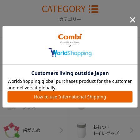
CATEGORY
カテゴリー
（コンビ）
ベビーカー
チャイルドシート
ベビーラック＆
抱っこひも
ベビーチェア
（子守帯）
哺乳びん関連
おしゃぶり
グッズ
おむつ・
歯がため
トイレグッズ