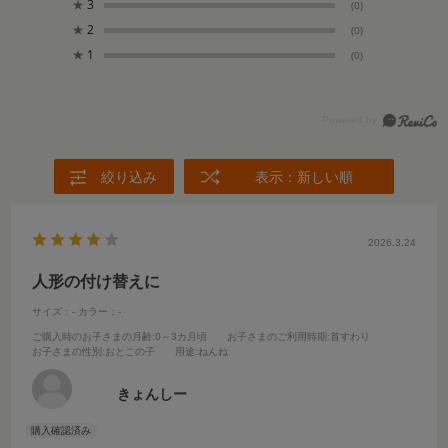
★
3
(0)
★
2
(0)
★
1
(0)
絞り込み
表示：新しい順
2026.3.24
人形の付け替えに
サイズ：-
カラー：-
ご購入時のお子さまの月齢
:0～3カ月頃
お子さまのご利用時期
:首すわり
お子さまの性別
:おとこの子
用途
:ねんね
きょんしー