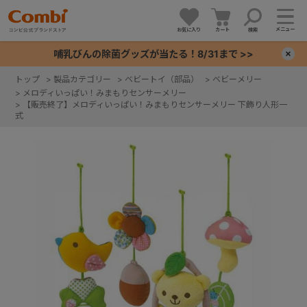
メニュー
お気に入り
カート
検索
哺乳びんの除菌グッズが当たる！8/31まで >>
×
トップ
>
製品カテゴリー
>
ベビートイ（部品）
>
ベビーメリー
>
メロディいっぱい！みまもりセンサーメリー
+
>
【販売終了】メロディいっぱい！みまもりセンサーメリー 下飾り人形一
式
+
+
+