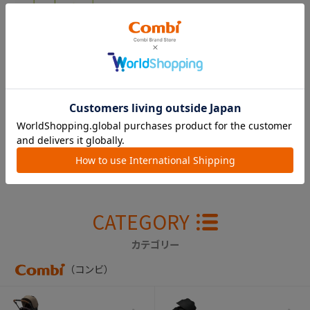
【販売終了】メロデ
ィいっぱい！みまも
りセンサーメリー 下
飾り人形一式
￥4,400
CATEGORY
カテゴリー
（コンビ）