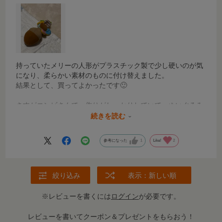
持っていたメリーの人形がプラスチック製で少し硬いのが気
になり、柔らかい素材のものに付け替えました。
結果として、買ってよかったです🙂
さすがコンビさんで、作りがしっかりしていて、ぬいぐるみ
の質感も良く、安心感があります。
続きを読む
ドングリやクマ、小鳥などのモチーフも可愛らしく、見てい
参考になった
1
Like!
2
て和みます🌿
生後3ヶ月の息子も興味を持って見てくれました。
価格は少し高めに感じましたが、もう少し手頃だとより購入
絞り込み
表示：新しい順
しやすいと思います。
※レビューを書くには
ログイン
が必要です。
レビューを書いてクーポン＆プレゼントをもらおう！