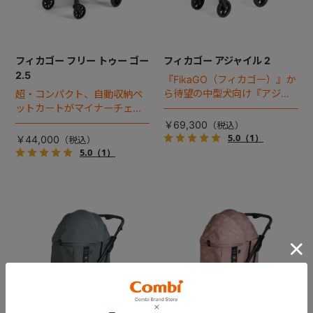
フィカゴー フリー トゥー ゴー
フィカゴー アジャイル 2
2.5
『FikaGO（フィカゴー）』か
ら待望の中型犬向け『アジャ
超・コンパクト、自動収納ペ
イル２』 登場！耐荷重30kg
ットカートがマイナーチェン
で、しかも1秒・自動収納機能
ジ！
￥69,300
搭載！！
5.0
（1）
￥44,000
5.0
（1）