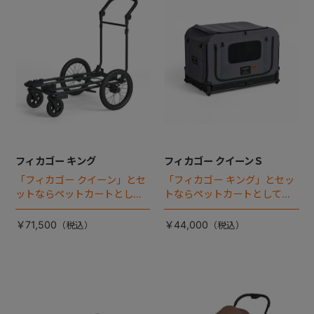
フィカゴー キング
フィカゴー クイーンＳ
「フィカゴー クイーン」とセ
「フィカゴー キング」とセッ
ットならペットカートとして
トならペットカートとしても
使える、耐荷重50kgの大型犬
使える、耐荷重30㎏の中～大
向け車体登場！
型犬向けケージが登場！
￥71,500
￥44,000