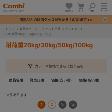
メニュー
お気に入り
カート
検索
哺乳びんの除菌グッズが当たる！8/31まで >>
×
トップ
>
製品カテゴリー
>
ペット用品
>
ペットカート
>
耐荷重20kg/30kg/50kg/100kg
+
耐荷重20kg/30kg/50kg/100kg
+
+
カラーや価格でさらに絞り込む
+
商品名順
発売日順
価格(安い順)
価格(高い順)
31
件あります
1
2