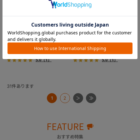
フィカゴー アジャイル 2
フィカゴー アジャイル 2
『FikaGO（フィカゴー）』か
『FikaGO（フィカゴー）』か
ら待望の中型犬向け『アジャ
ら待望の中型犬向け『アジャ
イル２』 登場！耐荷重30kg
イル２』 登場！耐荷重30kg
で、しかも1秒・自動収納機能
で、しかも1秒・自動収納機能
￥69,300
￥69,300
搭載！！
搭載！！
5.0
（1）
5.0
（1）
31
件あります
1
2
FEATURE
おすすめ特集