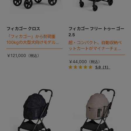
フィカゴー クロス
フィカゴー フリー トゥー ゴー
2.5
「フィカゴー」から耐荷重
100kgの大型犬向けモデルが
超・コンパクト、自動収納ペ
登場。
ットカートがマイナーチェン
ジ！
￥121,000
￥44,000
5.0
（1）