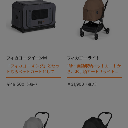
フィカゴー クイーンＭ
フィカゴー ライト
「フィカゴー キング」とセッ
1秒・自動収納ペットカートか
トならペットカートとしても
ら、お手頃カート「ライト」
使える、耐荷重50㎏の大型犬
が登場！
向けケージが登場！
￥49,500
￥31,900