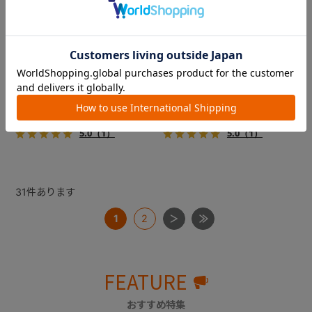
フィカゴー アジャイル 2
フィカゴー アジャイル 2
『FikaGO（フィカゴー）』か
『FikaGO（フィカゴー）』か
ら待望の中型犬向け『アジャ
ら待望の中型犬向け『アジャ
イル２』 登場！耐荷重30kg
イル２』 登場！耐荷重30kg
で、しかも1秒・自動収納機能
で、しかも1秒・自動収納機能
￥69,300
￥69,300
搭載！！
搭載！！
5.0
（1）
5.0
（1）
31
件あります
1
2
FEATURE
おすすめ特集