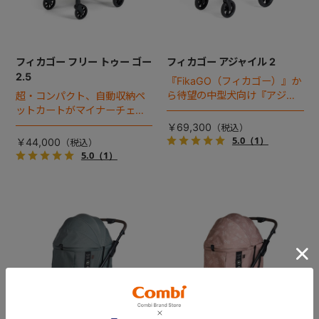
フィカゴー フリー トゥー ゴー
フィカゴー アジャイル 2
2.5
『FikaGO（フィカゴー）』か
ら待望の中型犬向け『アジャ
超・コンパクト、自動収納ペ
イル２』 登場！耐荷重30kg
ットカートがマイナーチェン
で、しかも1秒・自動収納機能
ジ！
￥69,300
搭載！！
5.0
（1）
￥44,000
5.0
（1）