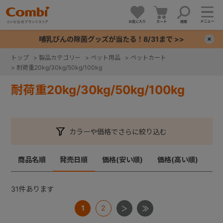
メニュー
お気に入り
カート
検索
哺乳びんの除菌グッズが当たる！8/31まで >>
×
トップ
>
製品カテゴリー
>
ペット用品
>
ペットカート
>
耐荷重20kg/30kg/50kg/100kg
+
耐荷重20kg/30kg/50kg/100kg
+
+
カラーや価格でさらに絞り込む
+
商品名順
発売日順
価格(安い順)
価格(高い順)
31
件あります
1
2