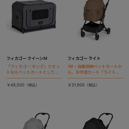
フィカゴー クイーンＭ
フィカゴー ライト
「フィカゴー キング」とセッ
1秒・自動収納ペットカートか
トならペットカートとしても
ら、お手頃カート「ライト」
使える、耐荷重50㎏の大型犬
が登場！
向けケージが登場！
￥49,500
￥31,900