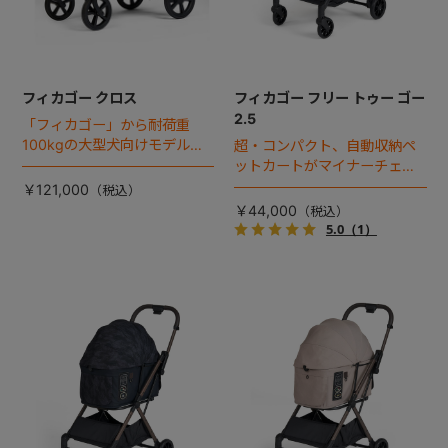
フィカゴー クロス
フィカゴー フリー トゥー ゴー
2.5
「フィカゴー」から耐荷重
100kgの大型犬向けモデルが
超・コンパクト、自動収納ペ
登場。
ットカートがマイナーチェン
ジ！
￥121,000
￥44,000
5.0
（1）