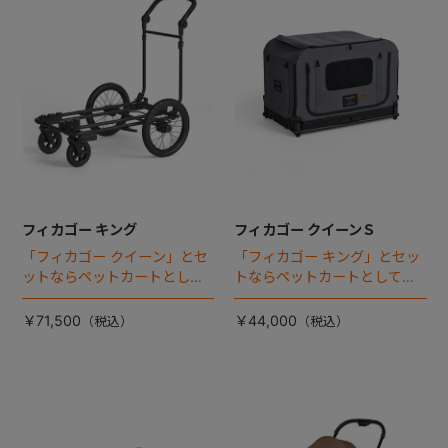
フィカゴー キング
フィカゴー クイーンＳ
「フィカゴー クイーン」とセ
「フィカゴー キング」とセッ
ットならペットカートとして
トならペットカートとしても
使える、耐荷重50kgの大型犬
使える、耐荷重30㎏の中～大
向け車体登場！
型犬向けケージが登場！
￥71,500
￥44,000